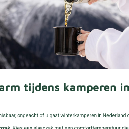
warm tijdens kamperen i
isbaar, ongeacht of u gaat winterkamperen in Nederland o
pzak.
Kies een slaapzak met een comforttemperatuur die 