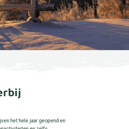
rbij
jven het hele jaar geopend en
activiteiten en zelfs