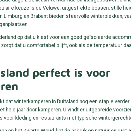
ulaire keuze is de Veluwe: uitgestrekte bossen, stille h
in Limburg en Brabant bieden sfeervolle winterplekken, 
genplaatsen.
Nederland op dat u kiest voor een goed geïsoleerde acco
 zorgt dat u comfortabel blijft, ook als de temperatuur daal
land perfect is voor
ren
dekt dat winterkamperen in Duitsland nog een stapje verder 
het hele jaar door kamperen. U vindt er uitgebreide voorz
 voor kleding en restaurants met typische wintergerecht
ieren en het Zwarte Woud, ligt de nadruk op natuur en rust